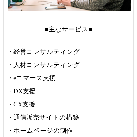
■主なサービス■
・経営コンサルティング
・人材コンサルティング
・
e
コマース
支援
・
DX
支援
・
CX
支援
・
通信販売サイトの構築
・
ホームページの
制作